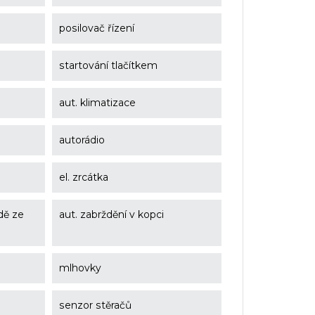
posilovač řízení
startování tlačítkem
aut. klimatizace
autorádio
el. zrcátka
zdě ze
aut. zabrždění v kopci
mlhovky
senzor stěračů