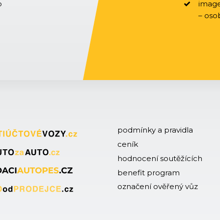
o
image
– oso
podmínky a pravidla
ceník
hodnocení soutěžících
benefit program
označení ověřený vůz