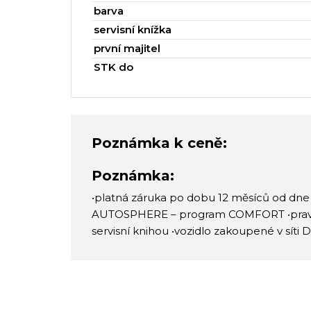
barva
servisní knížka
první majitel
STK do
Poznámka k ceně:
Poznámka:
•platná záruka po dobu 12 měsíců od dne
AUTOSPHERE – program COMFORT •pravid
servisní knihou •vozidlo zakoupené v síti