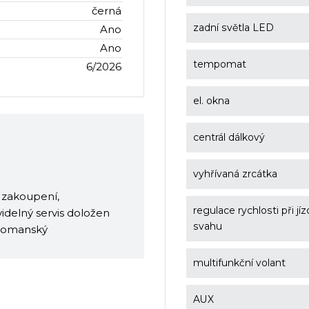
černá
zadní světla LED
Ano
Ano
tempomat
6/2026
el. okna
centrál dálkový
vyhřívaná zrcátka
 zakoupení,
regulace rychlosti při jí
elný servis doložen
svahu
 Domanský
multifunkční volant
AUX