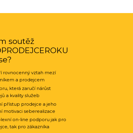
m soutěž
OPRODEJCEROKU
se?
ří rovnocenný vztah mezí
zníkem a prodejcem
ru, která zaručí nárůst
jů a kvality služeb
í přístup prodejce a jeho
í motivaci seberealizace
exní on-line podporu jak pro
jce, tak pro zákazníka