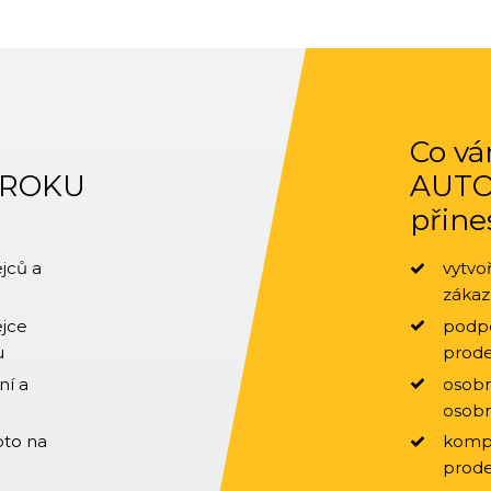
Co vá
EROKU
AUT
přine
jců a
vytvo
záka
ejce
podpo
u
prode
ní a
osobn
osobn
oto na
kompl
prode