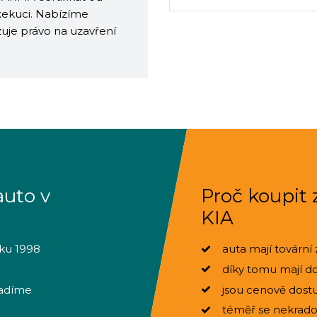
exekuci. Nabízíme
zuje právo na uzavření
auto v
Proč koupit
KIA
oku 1998
auta mají tovární 
díky tomu mají doh
radíme
jsou cenově dostu
téměř se nekradou