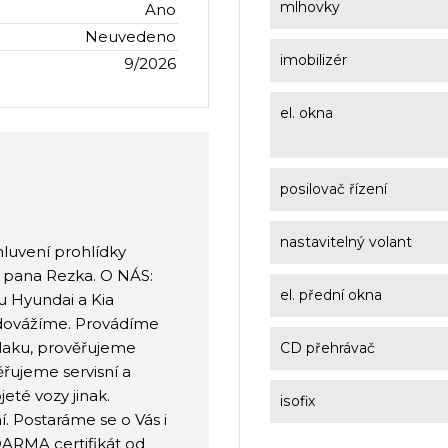
mlhovky
Ano
Neuvedeno
imobilizér
9/2026
el. okna
posilovač řízení
nastavitelný volant
luvení prohlídky
 pana Rezka. O NÁS:
el. přední okna
ku Hyundai a Kia
dovážíme. Provádíme
 laku, prověřujeme
CD přehrávač
ěřujeme servisní a
té vozy jinak.
isofix
. Postaráme se o Vás i
ARMA certifikát od