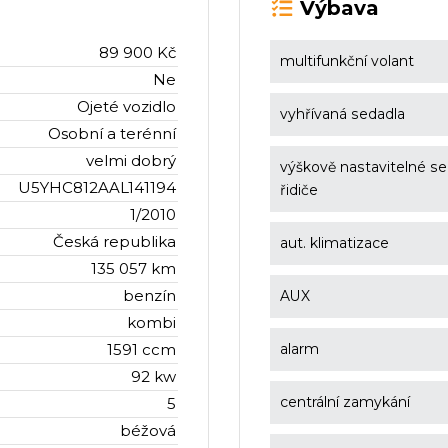
Výbava
89 900 Kč
multifunkční volant
Ne
Ojeté vozidlo
vyhřívaná sedadla
Osobní a terénní
velmi dobrý
výškově nastavitelné s
U5YHC812AAL141194
řidiče
1/2010
Česká republika
aut. klimatizace
135 057 km
benzín
AUX
kombi
1591 ccm
alarm
92 kw
centrální zamykání
5
béžová