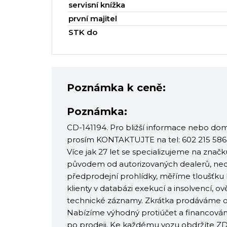
servisní knížka
první majitel
STK do
Poznámka k ceně:
Poznámka:
CD-141194. Pro bližší informace nebo dom
prosím KONTAKTUJTE na tel: 602 215 586
Více jak 27 let se specializujeme na znač
původem od autorizovaných dealerů, ne
předprodejní prohlídky, měříme tloušťku
klienty v databázi exekucí a insolvencí, ov
technické záznamy. Zkrátka prodáváme oje
Nabízíme výhodný protiúčet a financování
po prodeji. Ke každému vozu obdržíte ZD