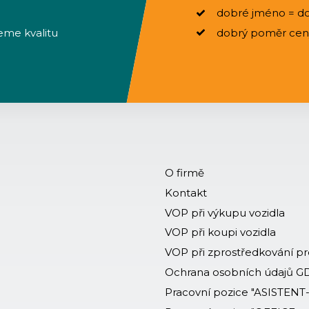
dobré jméno = do
eme kvalitu
dobrý poměr ceny,
O firmě
Kontakt
VOP při výkupu vozidla
VOP při koupi vozidla
VOP při zprostředkování p
Ochrana osobních údajů 
Pracovní pozice "ASISTENT