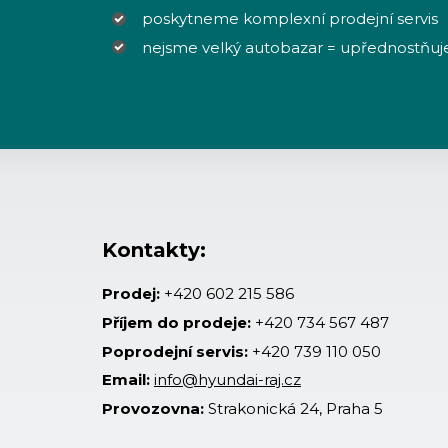
poskytneme komplexní prodejní servis
nejsme velký autobazar = upřednostňuj
Kontakty:
Prodej:
+420 602 215 586
Příjem do prodeje:
+420 734 567 487
Poprodejní servis:
+420 739 110 050
Email:
info@hyundai-raj.cz
Provozovna:
Strakonická 24, Praha 5