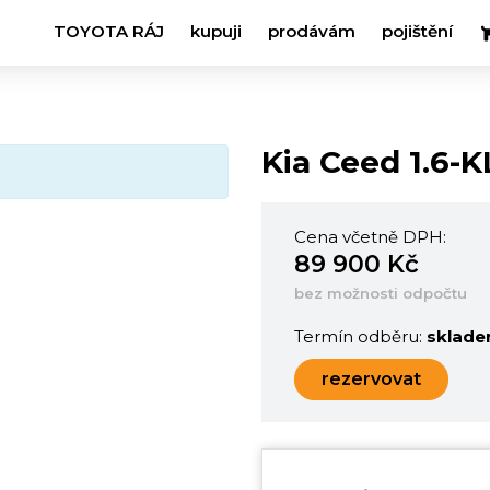
TOYOTA RÁJ
kupuji
prodávám
pojištění
Kia Ceed 1.6-
Cena včetně DPH:
89 900 Kč
bez možnosti odpočtu
Termín odběru:
sklad
rezervovat