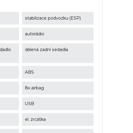
stabilizace podvozku (ESP)
autorádio
edadlo
dělená zadní sedadla
ABS
8x airbag
USB
el. zrcátka