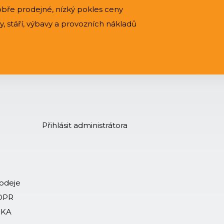
bře prodejné, nízký pokles ceny
 stáří, výbavy a provozních nákladů
Přihlásit administrátora
rodeje
GDPR
-KA