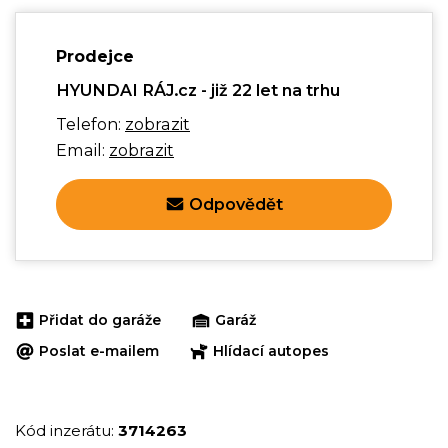
Prodejce
HYUNDAI RÁJ.cz - již 22 let na trhu
Telefon:
zobrazit
Email:
zobrazit
Odpovědět
Přidat do garáže
Garáž
Poslat e-mailem
Hlídací autopes
Kód inzerátu:
3714263