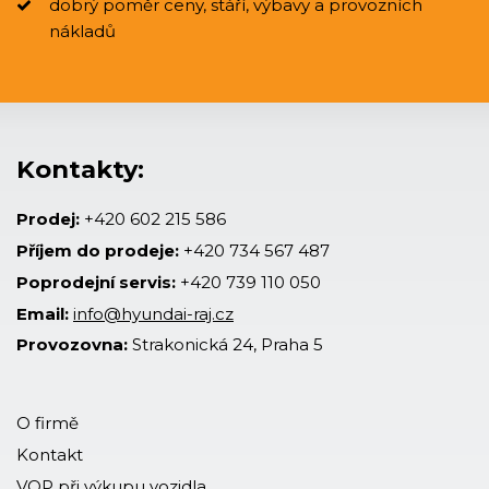
dobrý poměr ceny, stáří, výbavy a provozních
nákladů
Kontakty:
Prodej:
+420 602 215 586
Příjem do prodeje:
+420 734 567 487
Poprodejní servis:
+420 739 110 050
Email:
info@hyundai-raj.cz
Provozovna:
Strakonická 24, Praha 5
O firmě
Kontakt
VOP při výkupu vozidla