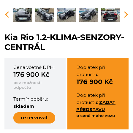
vious
Nex
Kia Rio 1.2-KLIMA-SENZORY-
CENTRÁL
Cena včetně DPH:
Doplatek při
176 900 Kč
protiúčtu:
176 900 Kč
bez možnosti
odpočtu
Doplatek při
Termín odběru:
protiúčtu:
ZADAT
skladem
PŘEDSTAVU
o ceně mého vozu
rezervovat