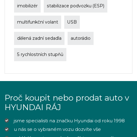
imobilizér
stabilizace podvozku (ESP)
multifunkční volant
USB
dělená zadní sedadla
autorádio
5 rychlostních stupňů
Proč koupit nebo prodat auto v
HYUNDAI RÁJ
jsme specialisti na značku Hyundai od roku 1998
u nás se o vybraném vozu dozvíte vše