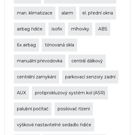
man. klimatizace
alarm
el. přední okna
airbag řidiče
isofix
mlhovky
ABS
6x airbag
tónovaná skla
manuální převodovka
centrál dálkový
centrální zamykání
parkovací senzory zadní
AUX
protiprokluzový systém kol (ASR)
palubní počítač
posilovač řízení
výškově nastavitelné sedadlo řidiče