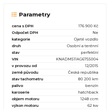
Parametry
cena s DPH
176 900 Kč
Odpočet DPH
Ne
kategorie
Ojeté vozidlo
druh
Osobní a terénní
stav
perfektní
VIN
KNADM511AG6755004
v provozu od
12/2015
země původu
Česká republika
stav tachometru
80 200 km
palivo
benzín
karoserie
hatchback
objem motoru
1248 ccm
výkon motoru
62 kw