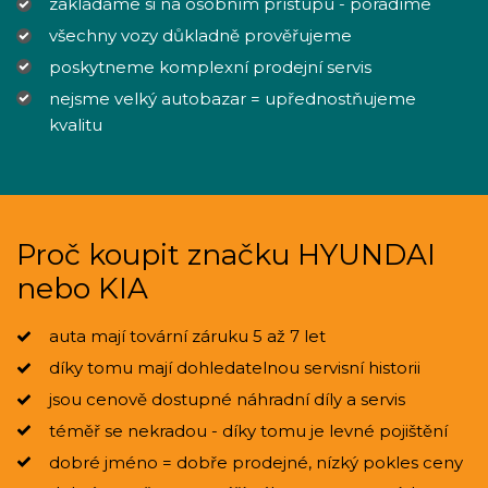
zakládáme si na osobním přístupu - poradíme
všechny vozy důkladně prověřujeme
poskytneme komplexní prodejní servis
nejsme velký autobazar = upřednostňujeme
kvalitu
Proč koupit značku HYUNDAI
nebo KIA
auta mají tovární záruku 5 až 7 let
díky tomu mají dohledatelnou servisní historii
jsou cenově dostupné náhradní díly a servis
téměř se nekradou - díky tomu je levné pojištění
dobré jméno = dobře prodejné, nízký pokles ceny