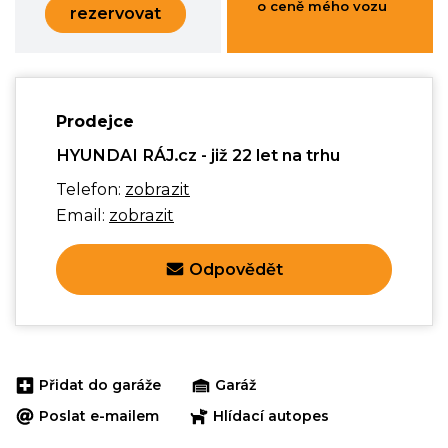
o ceně mého vozu
rezervovat
Prodejce
HYUNDAI RÁJ.cz - již 22 let na trhu
Telefon:
zobrazit
Email:
zobrazit
Odpovědět
Přidat do garáže
Garáž
Poslat e-mailem
Hlídací autopes