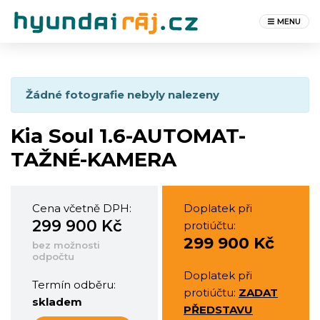
MENU
Žádné fotografie nebyly nalezeny
Kia Soul 1.6-AUTOMAT-
TAŽNÉ-KAMERA
Cena včetně DPH:
Doplatek při
299 900 Kč
protiúčtu:
299 900 Kč
bez možnosti
odpočtu
Doplatek při
Termín odběru:
protiúčtu:
ZADAT
skladem
PŘEDSTAVU