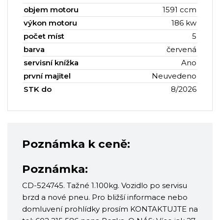
objem motoru
1591 ccm
výkon motoru
186 kw
počet míst
5
barva
červená
servisní knížka
Ano
první majitel
Neuvedeno
STK do
8/2026
Poznámka k ceně:
Poznámka:
CD-524745. Tažné 1.100kg. Vozidlo po servisu
brzd a nové pneu. Pro bližší informace nebo
domluvení prohlídky prosím KONTAKTUJTE na