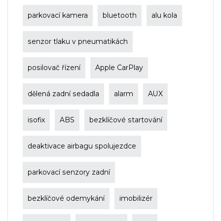
parkovací kamera
bluetooth
alu kola
senzor tlaku v pneumatikách
posilovač řízení
Apple CarPlay
dělená zadní sedadla
alarm
AUX
isofix
ABS
bezklíčové startování
deaktivace airbagu spolujezdce
parkovací senzory zadní
bezklíčové odemykání
imobilizér