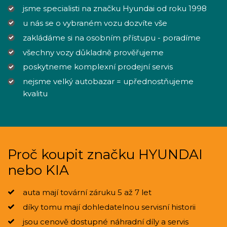
jsme specialisti na značku Hyundai od roku 1998
u nás se o vybraném vozu dozvíte vše
zakládáme si na osobním přístupu - poradíme
všechny vozy důkladně prověřujeme
poskytneme komplexní prodejní servis
nejsme velký autobazar = upřednostňujeme
kvalitu
Proč koupit značku HYUNDAI
nebo KIA
auta mají tovární záruku 5 až 7 let
díky tomu mají dohledatelnou servisní historii
jsou cenově dostupné náhradní díly a servis