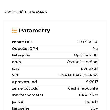
Kód inzerátu:
3682443
Parametry
cena s DPH
299 900 Kč
Odpočet DPH
Ne
kategorie
Ojeté vozidlo
druh
Osobní a terénní
stav
perfektní
VIN
KNAJX81AGJ7524745
v provozu od
9/2017
země původu
Česká republika
stav tachometru
84 417 km
palivo
benzín
karoserie
SUV