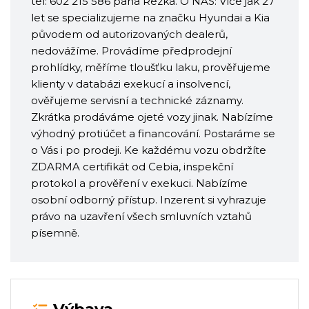
tel: 602 215 586 pana Rezka. O NÁS: Více jak 27
let se specializujeme na značku Hyundai a Kia
původem od autorizovaných dealerů,
nedovážíme. Provádíme předprodejní
prohlídky, měříme tloušťku laku, prověřujeme
klienty v databázi exekucí a insolvencí,
ověřujeme servisní a technické záznamy.
Zkrátka prodáváme ojeté vozy jinak. Nabízíme
výhodný protiúčet a financování. Postaráme se
o Vás i po prodeji. Ke každému vozu obdržíte
ZDARMA certifikát od Cebia, inspekční
protokol a prověření v exekuci. Nabízíme
osobní odborný přístup. Inzerent si vyhrazuje
právo na uzavření všech smluvních vztahů
písemně.