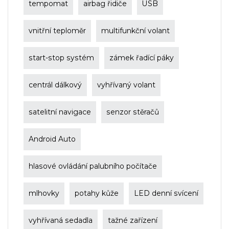
tempomat
airbag řidiče
USB
vnitřní teploměr
multifunkční volant
start-stop systém
zámek řadící páky
centrál dálkový
vyhřívaný volant
satelitní navigace
senzor stěračů
Android Auto
hlasové ovládání palubního počítače
mlhovky
potahy kůže
LED denní svícení
vyhřívaná sedadla
tažné zařízení