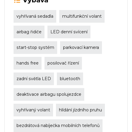
Výbava
vyhřívaná sedadla
multifunkční volant
airbag řidiče
LED denní svícení
start-stop systém
parkovací kamera
hands free
posilovač řízení
zadní světla LED
bluetooth
deaktivace airbagu spolujezdce
vyhřívaný volant
hlídání jízdního pruhu
bezdrátová nabíječka mobilních telefonů