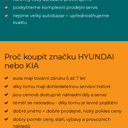
poskytneme komplexní prodejní servis
nejsme velký autobazar = upřednostňujeme
kvalitu
Proč koupit značku HYUNDAI
nebo KIA
auta mají tovární záruku 5 až 7 let
díky tomu mají dohledatelnou servisní historii
jsou cenově dostupné náhradní díly a servis
téměř se nekradou - díky tomu je levné pojištění
dobré jméno = dobře prodejné, nízký pokles ceny
dobrý poměr ceny, stáří, výbavy a provozních
nákladů