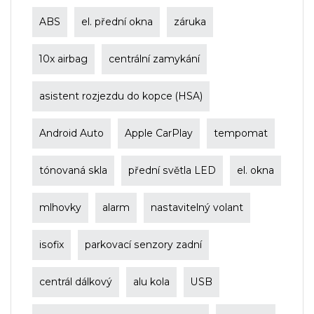
ABS
el. přední okna
záruka
10x airbag
centrální zamykání
asistent rozjezdu do kopce (HSA)
Android Auto
Apple CarPlay
tempomat
tónovaná skla
přední světla LED
el. okna
mlhovky
alarm
nastavitelný volant
isofix
parkovací senzory zadní
centrál dálkový
alu kola
USB