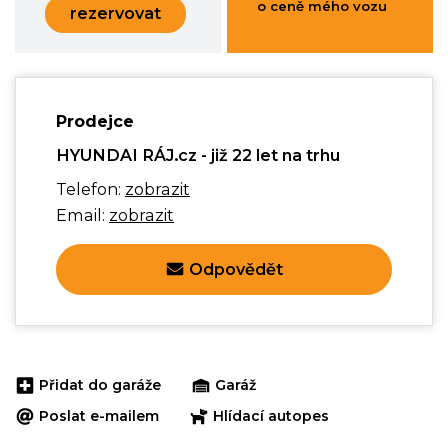
o ceně mého vozu
rezervovat
Prodejce
HYUNDAI RÁJ.cz - již 22 let na trhu
Telefon:
zobrazit
Email:
zobrazit
Odpovědět
Přidat do garáže
Garáž
Poslat e-mailem
Hlídací autopes