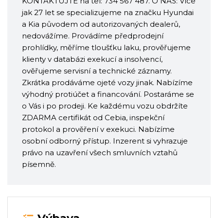
KONTAKTUJTE na tel: 734 567 487. O NÁS: Více
jak 27 let se specializujeme na značku Hyundai
a Kia původem od autorizovaných dealerů,
nedovážíme. Provádíme předprodejní
prohlídky, měříme tloušťku laku, prověřujeme
klienty v databázi exekucí a insolvencí,
ověřujeme servisní a technické záznamy.
Zkrátka prodáváme ojeté vozy jinak. Nabízíme
výhodný protiúčet a financování. Postaráme se
o Vás i po prodeji. Ke každému vozu obdržíte
ZDARMA certifikát od Cebia, inspekční
protokol a prověření v exekuci. Nabízíme
osobní odborný přístup. Inzerent si vyhrazuje
právo na uzavření všech smluvních vztahů
písemně.