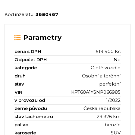
Kód inzerátu:
3680467
Parametry
cena s DPH
519 900 Kč
Odpočet DPH
Ne
kategorie
Ojeté vozidlo
druh
Osobní a terénní
stav
perfektní
VIN
KPT60A1YSNP066985
v provozu od
1/2022
země původu
Česká republika
stav tachometru
29 376 km
palivo
benzín
karoserie
SUV