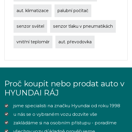
aut. klimatizace
palubní počítač
senzor světel
senzor tlaku v pneumatikách
vnitřní teploměr
aut. převodovka
Proč koupit nebo prodat auto v
HYUNDAI RÁJ
jsme specialisti na značku Hyundai od roku 1998
u nás se o vybraném vozu dozvíte vše
zakládáme si na osobním přístupu - poradíme
všechny vozy důkladně prověřujeme