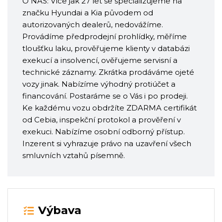
O NÁS: Více jak 27 let se specializujeme na
značku Hyundai a Kia původem od
autorizovaných dealerů, nedovážíme.
Provádíme předprodejní prohlídky, měříme
tloušťku laku, prověřujeme klienty v databázi
exekucí a insolvencí, ověřujeme servisní a
technické záznamy. Zkrátka prodáváme ojeté
vozy jinak. Nabízíme výhodný protiúčet a
financování. Postaráme se o Vás i po prodeji.
Ke každému vozu obdržíte ZDARMA certifikát
od Cebia, inspekční protokol a prověření v
exekuci. Nabízíme osobní odborný přístup.
Inzerent si vyhrazuje právo na uzavření všech
smluvních vztahů písemně.
Výbava