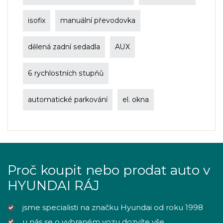
isofix
manuální převodovka
dělená zadní sedadla
AUX
6 rychlostních stupňů
automatické parkování
el. okna
Proč koupit nebo prodat auto v
HYUNDAI RÁJ
jsme specialisti na značku Hyundai od roku 1998
u nás se o vybraném vozu dozvíte vše