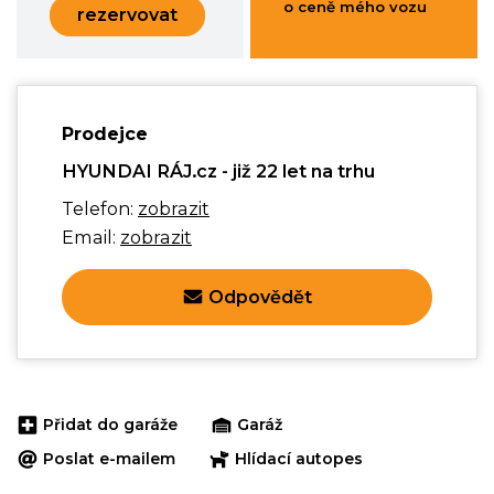
o ceně mého vozu
rezervovat
Prodejce
HYUNDAI RÁJ.cz - již 22 let na trhu
Telefon:
zobrazit
Email:
zobrazit
Odpovědět
Přidat do garáže
Garáž
Poslat e-mailem
Hlídací autopes