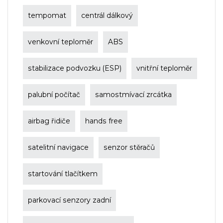
tempomat
centrál dálkový
venkovní teploměr
ABS
stabilizace podvozku (ESP)
vnitřní teploměr
palubní počítač
samostmívací zrcátka
airbag řidiče
hands free
satelitní navigace
senzor stěračů
startování tlačítkem
parkovací senzory zadní