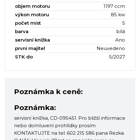
objem motoru
1197 ccm
výkon motoru
85 kw
počet míst
5
barva
bílá
servisní knížka
Ano
první majitel
Neuvedeno
STK do
5/2027
Poznámka k ceně:
Poznámka:
servisní knížka, CD-095451. Pro bližší informace
nebo domluvení prohlídky prosím
KONTAKTUJTE na tel: 602 215 586 pana Rezka.