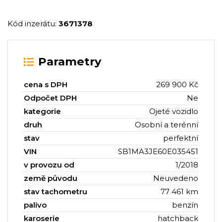
Kód inzerátu:
3671378
Parametry
cena s DPH
269 900 Kč
Odpočet DPH
Ne
kategorie
Ojeté vozidlo
druh
Osobní a terénní
stav
perfektní
VIN
SB1MA3JE60E035451
v provozu od
1/2018
země původu
Neuvedeno
stav tachometru
77 461 km
palivo
benzín
karoserie
hatchback