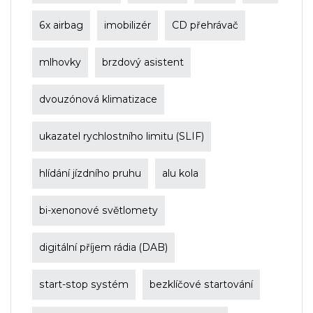
6x airbag
imobilizér
CD přehrávač
mlhovky
brzdový asistent
dvouzónová klimatizace
ukazatel rychlostního limitu (SLIF)
hlídání jízdního pruhu
alu kola
bi-xenonové světlomety
digitální příjem rádia (DAB)
start-stop systém
bezklíčové startování