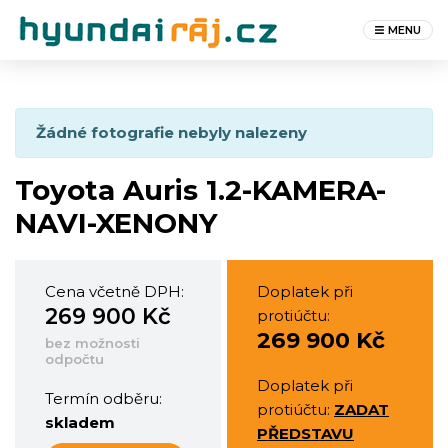
MENU
Žádné fotografie nebyly nalezeny
Toyota Auris 1.2-KAMERA-
NAVI-XENONY
Cena včetně DPH:
Doplatek při
269 900 Kč
protiúčtu:
269 900 Kč
bez možnosti
odpočtu
Doplatek při
Termín odběru:
protiúčtu:
ZADAT
skladem
PŘEDSTAVU