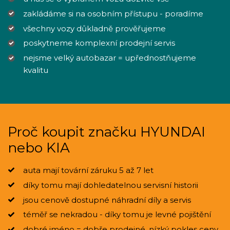
zakládáme si na osobním přístupu - poradíme
všechny vozy důkladně prověřujeme
poskytneme komplexní prodejní servis
nejsme velký autobazar = upřednostňujeme
kvalitu
Proč koupit značku HYUNDAI
nebo KIA
auta mají tovární záruku 5 až 7 let
díky tomu mají dohledatelnou servisní historii
jsou cenově dostupné náhradní díly a servis
téměř se nekradou - díky tomu je levné pojištění
dobré jméno = dobře prodejné, nízký pokles ceny