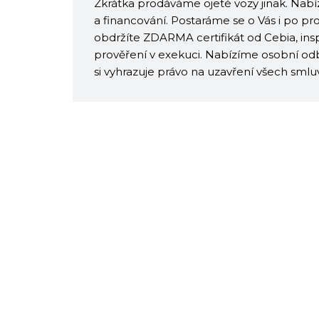
Zkrátka prodáváme ojeté vozy jinak. Nab
a financování. Postaráme se o Vás i po p
obdržíte ZDARMA certifikát od Cebia, ins
prověření v exekuci. Nabízíme osobní odb
si vyhrazuje právo na uzavření všech sml