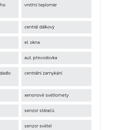
ího
vnitřní teploměr
centrál dálkový
el. okna
aut. převodovka
edadlo
centrální zamykání
xenonové světlomety
senzor stěračů
senzor světel