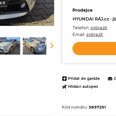
Prodejce
HYUNDAI RÁJ.cz - již
Telefon:
zobrazit
Email:
zobrazit
Next
Přidat do garáže
G
Hlídací autopes
Kód inzerátu:
3697251