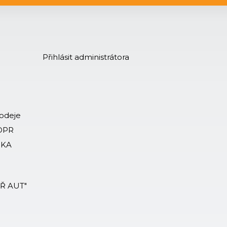
Přihlásit administrátora
rodeje
GDPR
-KA
ÁŘ AUT"