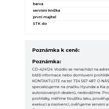
barva
servisní knížka
první majitel
STK do
Poznámka k ceně:
Poznámka:
CD-424124. Vozidlo se nenachází na adres
bližší informace nebo domluvení prohlíd
KONTAKTUJTE na tel: 734 567 487. O NÁS: 
specializujeme na značku Hyundai a Kia
autorizovaných dealerů, nedovážíme. Pr
prohlídky, měříme tloušťku laku, prověřuj
exekucí a insolvencí, ověřujeme servisní 