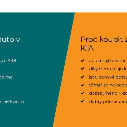
auto v
Proč koupit
KIA
oku 1998
auta mají tovární 
díky tomu mají doh
radíme
jsou cenově dostu
téměř se nekradou
dobré jméno = do
eme kvalitu
dobrý poměr ceny,