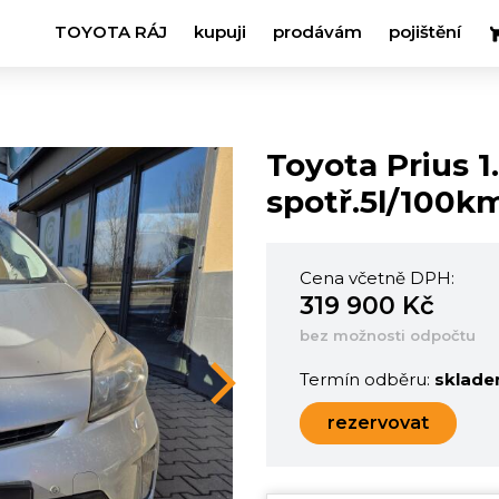
TOYOTA RÁJ
kupuji
prodávám
pojištění
Toyota Prius 
spotř.5l/100k
Cena včetně DPH:
319 900 Kč
bez možnosti odpočtu
Termín odběru:
sklad
Next
rezervovat