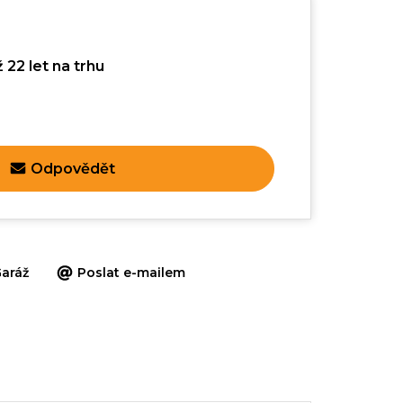
 22 let na trhu
Odpovědět
aráž
Poslat e-mailem