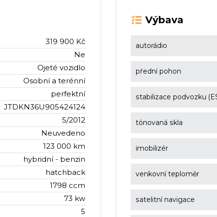
Výbava
319 900 Kč
autorádio
Ne
Ojeté vozidlo
přední pohon
Osobní a terénní
perfektní
stabilizace podvozku (E
JTDKN36U905424124
5/2012
tónovaná skla
Neuvedeno
123 000 km
imobilizér
hybridní - benzin
hatchback
venkovní teploměr
1798 ccm
73 kw
satelitní navigace
5