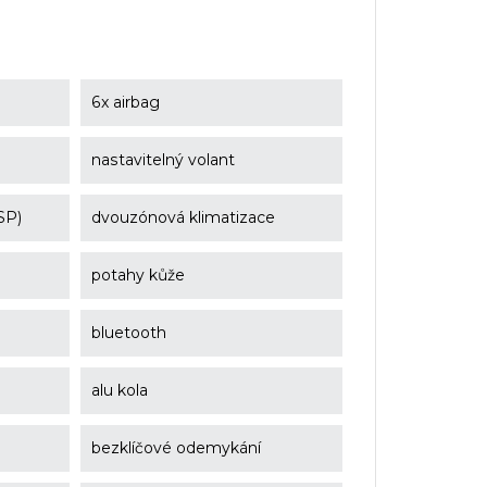
6x airbag
nastavitelný volant
SP)
dvouzónová klimatizace
potahy kůže
bluetooth
alu kola
bezklíčové odemykání