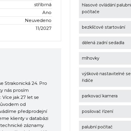
stříbrná
hlasové ovládání palubn
počítače
Ano
Neuvedeno
bezklíčové startování
11/2027
dělená zadní sedadla
mlhovky
výškově nastavitelné s
řidiče
e Strakonická 24. Pro
ky nás prosím
parkovací kamera
Více jak 27 let se
 původem od
ovádíme předprodejní
posilovač řízení
eme klienty v databázi
a technické záznamy.
palubní počítač