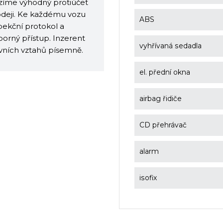
ízíme výhodný protiúčet
rodeji. Ke každému vozu
ABS
pekční protokol a
orný přístup. Inzerent
vyhřívaná sedadla
uvních vztahů písemně.
el. přední okna
airbag řidiče
CD přehrávač
alarm
isofix