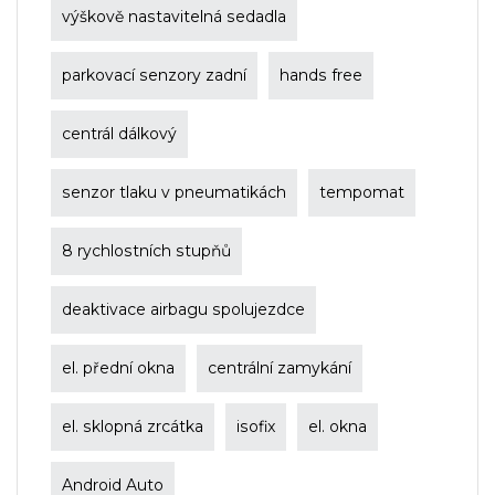
výškově nastavitelná sedadla
parkovací senzory zadní
hands free
centrál dálkový
senzor tlaku v pneumatikách
tempomat
8 rychlostních stupňů
deaktivace airbagu spolujezdce
el. přední okna
centrální zamykání
el. sklopná zrcátka
isofix
el. okna
Android Auto