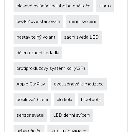
hlasové ovládání palubního počítače
alarm
bezklíčové startování
denní svícení
nastavitelný volant
zadní světla LED
dělená zadní sedadla
protiprokluzový systém kol (ASR)
Apple CarPlay
dvouzónová klimatizace
posilovač řízení
alu kola
bluetooth
senzor světel
LED denní svícení
airbag řidiče
satelitní navigace