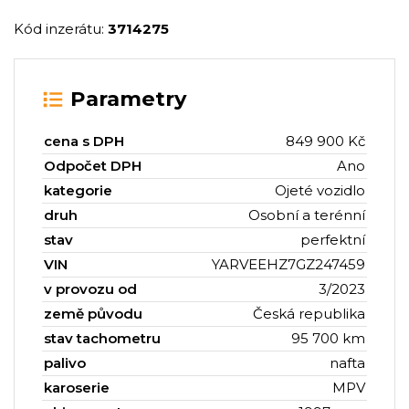
Kód inzerátu:
3714275
Parametry
cena s DPH
849 900 Kč
Odpočet DPH
Ano
kategorie
Ojeté vozidlo
druh
Osobní a terénní
stav
perfektní
VIN
YARVEEHZ7GZ247459
v provozu od
3/2023
země původu
Česká republika
stav tachometru
95 700 km
palivo
nafta
karoserie
MPV