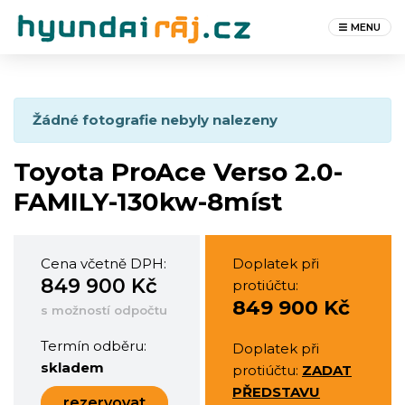
MENU
Žádné fotografie nebyly nalezeny
Toyota ProAce Verso 2.0-
FAMILY-130kw-8míst
Cena včetně DPH:
Doplatek při
849 900 Kč
protiúčtu:
849 900 Kč
s možností odpočtu
Termín odběru:
Doplatek při
skladem
protiúčtu:
ZADAT
PŘEDSTAVU
rezervovat