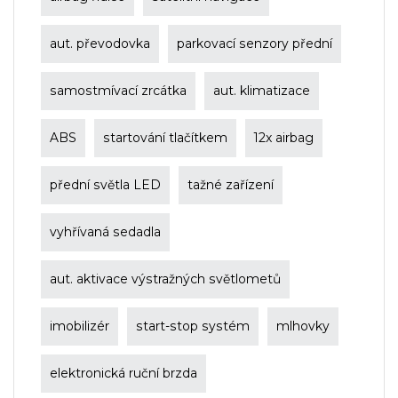
aut. převodovka
parkovací senzory přední
samostmívací zrcátka
aut. klimatizace
ABS
startování tlačítkem
12x airbag
přední světla LED
tažné zařízení
vyhřívaná sedadla
aut. aktivace výstražných světlometů
imobilizér
start-stop systém
mlhovky
elektronická ruční brzda