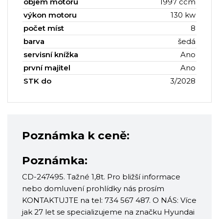
objem motoru
1997 ccm
výkon motoru
130 kw
počet míst
8
barva
šedá
servisní knížka
Ano
první majitel
Ano
STK do
3/2028
Poznámka k ceně:
Poznámka:
CD-247495. Tažné 1,8t. Pro bližší informace
nebo domluvení prohlídky nás prosím
KONTAKTUJTE na tel: 734 567 487. O NÁS: Více
jak 27 let se specializujeme na značku Hyundai